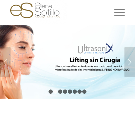
Posterior
1
2
3
4
5
6
7
8