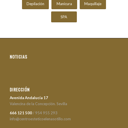
Depilación
Manicura
Maquillaje
SPA
NOTICIAS
DIRECCIÓN
Avenida Andalucía 17
Valencina de la Concepción. Sevilla
666 121 500
/ 954 955 293
info@centroesteticoelenasotillo.com