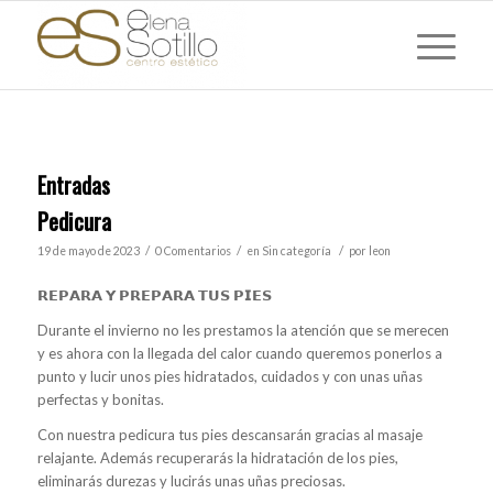
Entradas
Pedicura
/
/
/
19 de mayo de 2023
0 Comentarios
en
Sin categoría
por
leon
𝗥𝗘𝗣𝗔𝗥𝗔 𝗬 𝗣𝗥𝗘𝗣𝗔𝗥𝗔 𝗧𝗨𝗦 𝗣𝗜𝗘𝗦
Durante el invierno no les prestamos la atención que se merecen
y es ahora con la llegada del calor cuando queremos ponerlos a
punto y lucir unos pies hidratados, cuidados y con unas uñas
perfectas y bonitas.
Con nuestra pedicura tus pies descansarán gracias al masaje
relajante. Además recuperarás la hidratación de los pies,
eliminarás durezas y lucirás unas uñas preciosas.