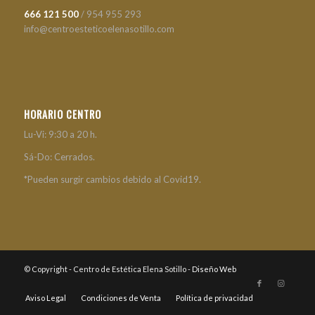
666 121 500
/ 954 955 293
info@centroesteticoelenasotillo.com
HORARIO CENTRO
Lu-Vi: 9:30 a 20 h.
Sá-Do: Cerrados.
*Pueden surgir cambios debido al Covid19.
© Copyright - Centro de Estética Elena Sotillo -
Diseño Web
Aviso Legal
Condiciones de Venta
Política de privacidad